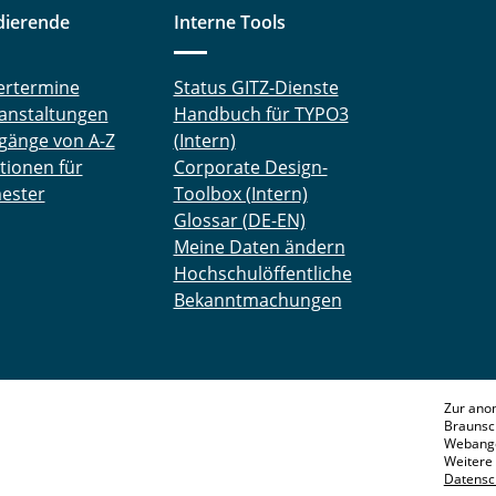
dierende
Interne Tools
ertermine
Status GITZ-Dienste
anstaltungen
Handbuch für TYPO3
gänge von A-Z
(Intern)
tionen für
Corporate Design-
ester
Toolbox (Intern)
Glossar (DE-EN)
Meine Daten ändern
Hochschulöffentliche
Bekanntmachungen
Zur ano
Braunsc
Webange
Weitere 
Datensc