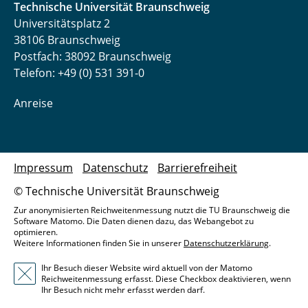
Technische Universität Braunschweig
Universitätsplatz 2
38106 Braunschweig
Postfach: 38092 Braunschweig
Telefon: +49 (0) 531 391-0
Anreise
Impressum
Datenschutz
Barrierefreiheit
© Technische Universität Braunschweig
Zur anonymisierten Reichweitenmessung nutzt die TU Braunschweig die
Software Matomo. Die Daten dienen dazu, das Webangebot zu
optimieren.
Weitere Informationen finden Sie in unserer
Datenschutzerklärung
.
Ihr Besuch dieser Website wird aktuell von der Matomo
Reichweitenmessung erfasst. Diese Checkbox deaktivieren, wenn
Ihr Besuch nicht mehr erfasst werden darf.