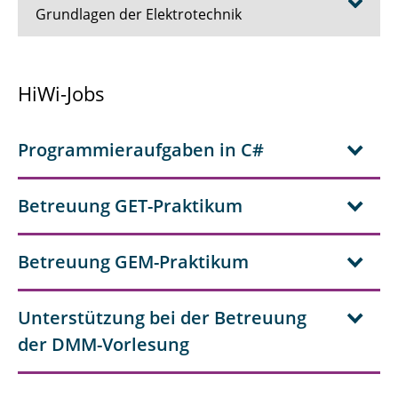
Grundlagen der Elektrotechnik
Cryogenic Quantum Electronics
HiWi-Jobs
Stellenangebote/Jobs
Programmieraufgaben in C#
Auszeichnungen & Preise
Team
Betreuung GET-Praktikum
Publikationen
Betreuung GEM-Praktikum
Transfer
Aktuelles & Termine
Unterstützung bei der Betreuung
der DMM-Vorlesung
Lehre & Studium
Forschung