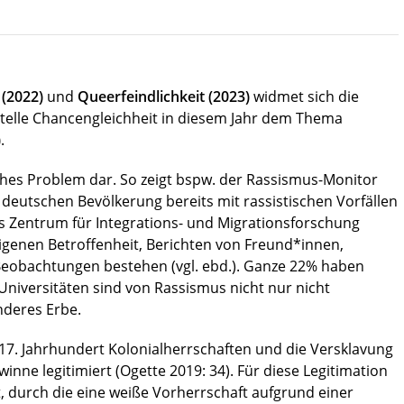
 (2022)
und
Queerfeindlichkeit (2023)
widmet sich die
telle Chancengleichheit
in diesem Jahr dem Thema
)
.
iches Problem dar. So zeigt bspw. der Rassismus-Monitor
er deutschen Bevölkerung bereits mit rassistischen Vorfällen
s Zentrum für Integrations- und Migrationsforschung
eigenen Betroffenheit, Berichten von Freund*innen,
Beobachtungen bestehen (vgl. ebd.). Ganze 22% haben
. Universitäten sind von Rassismus nicht nur nicht
deres Erbe.
7. Jahrhundert Kolonialherrschaften und die Versklavung
nne legitimiert (Ogette 2019: 34). Für diese Legitimation
t, durch die eine weiße Vorherrschaft aufgrund einer