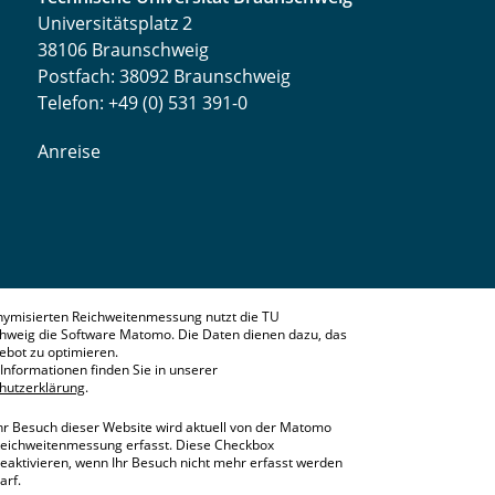
Universitätsplatz 2
38106 Braunschweig
Postfach: 38092 Braunschweig
Telefon: +49 (0) 531 391-0
Anreise
nymisierten Reichweitenmessung nutzt die TU
hweig die Software Matomo. Die Daten dienen dazu, das
bot zu optimieren.
Informationen finden Sie in unserer
hutzerklärung
.
hr Besuch dieser Website wird aktuell von der Matomo
eichweitenmessung erfasst. Diese Checkbox
eaktivieren, wenn Ihr Besuch nicht mehr erfasst werden
arf.