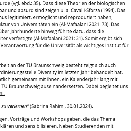
rde (vgl. ebd.: 35). Dass diese Theorien der biologischen
ar und absurd sind zeigen u. a. Cavalli-Sforza (1994). Das
us legitimiert, ermöglicht und reproduziert haben,
ruktur von Universitäten ein (Al-Mafaalani 2021: 73). Das
 über Jahrhunderte hinweg führte dazu, dass die
er verfestigte (Al-Mafaalani 2021: 31). Somit ergibt sich
Verantwortung für die Universität als wichtiges Institut für
rbeit an der TU Braunschweig besteht zeigt sich auch
dinierungsstelle Diversity im letzten Jahr behandelt hat.
tlich gemeinsam mit Ihnen, ein Kalenderjahr lang mit
r TU Braunschweig auseinandersetzen. Dabei begleitet uns
mi.
m zu
ver
lernen“
(Sabrina Rahimi, 30.01.2024).
ungen, Vorträge und Workshops geben, die das Thema
klären und sensibilisieren. Neben Studierenden mit