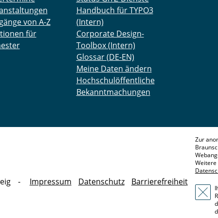
anstaltungen
Handbuch für TYPO3
gänge von A-Z
(Intern)
tionen für
Corporate Design-
ester
Toolbox (Intern)
Glossar (DE-EN)
Meine Daten ändern
Hochschulöffentliche
Bekanntmachungen
Zur ano
Braunsc
Webange
Weitere 
Datensc
eig
Impressum
Datenschutz
Barrierefreiheit
I
R
d
d