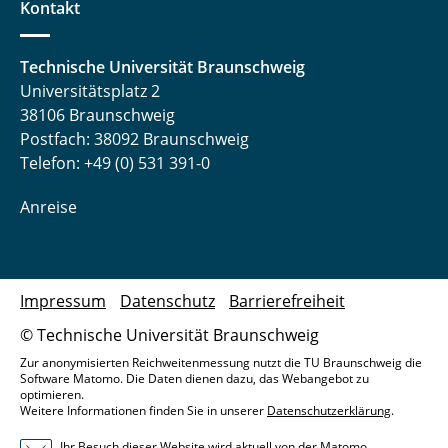
Kontakt
Technische Universität Braunschweig
Universitätsplatz 2
38106 Braunschweig
Postfach: 38092 Braunschweig
Telefon: +49 (0) 531 391-0
Anreise
Impressum
Datenschutz
Barrierefreiheit
© Technische Universität Braunschweig
Zur anonymisierten Reichweitenmessung nutzt die TU Braunschweig die
Software Matomo. Die Daten dienen dazu, das Webangebot zu
optimieren.
Weitere Informationen finden Sie in unserer
Datenschutzerklärung
.
Ihr Besuch dieser Website wird aktuell von der Matomo