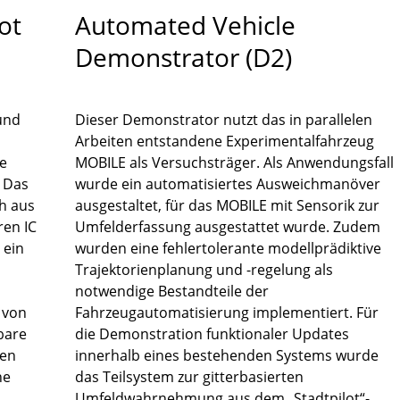
ot
Automated Vehicle
Demonstrator (D2)
und
Dieser Demonstrator nutzt das in parallelen
Arbeiten entstandene Experimentalfahrzeug
he
MOBILE als Versuchsträger. Als Anwendungsfall
. Das
wurde ein automatisiertes Ausweichmanöver
ch aus
ausgestaltet, für das MOBILE mit Sensorik zur
ren IC
Umfelderfassung ausgestattet wurde. Zudem
 ein
wurden eine fehlertolerante modellprädiktive
Trajektorienplanung und -regelung als
notwendige Bestandteile der
 von
Fahrzeugautomatisierung implementiert. Für
bare
die Demonstration funktionaler Updates
nen
innerhalb eines bestehenden Systems wurde
ne
das Teilsystem zur gitterbasierten
Umfeldwahrnehmung aus dem „Stadtpilot“-