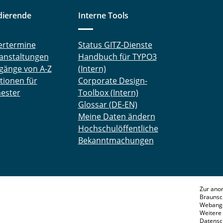
dierende
Interne Tools
ertermine
Status GITZ-Dienste
anstaltungen
Handbuch für TYPO3
gänge von A-Z
(Intern)
tionen für
Corporate Design-
ester
Toolbox (Intern)
Glossar (DE-EN)
Meine Daten ändern
Hochschulöffentliche
Bekanntmachungen
Zur ano
Braunsc
Webange
Weitere 
Datensc