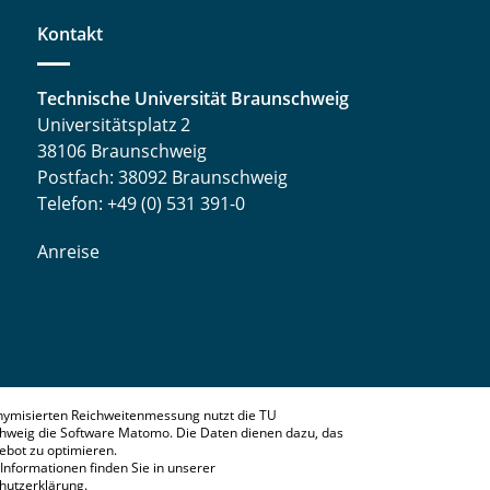
Kontakt
Technische Universität Braunschweig
Universitätsplatz 2
38106 Braunschweig
Postfach: 38092 Braunschweig
Telefon: +49 (0) 531 391-0
Anreise
nymisierten Reichweitenmessung nutzt die TU
hweig die Software Matomo. Die Daten dienen dazu, das
bot zu optimieren.
Informationen finden Sie in unserer
hutzerklärung
.