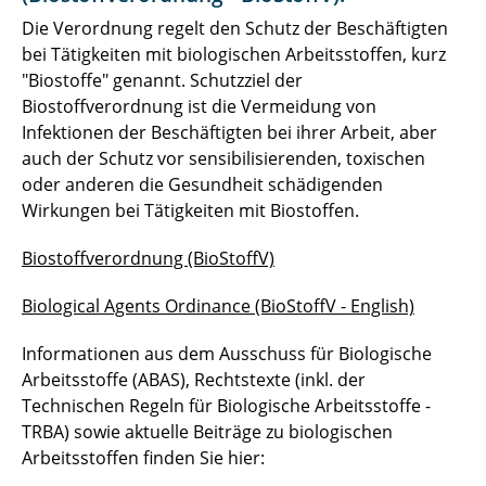
Die Verordnung regelt den Schutz der Beschäftigten
Aufgaben
bei Tätigkeiten mit biologischen Arbeitsstoffen, kurz
"Biostoffe" genannt. Schutzziel der
Bildschirmarbeitsplatz
Biostoffverordnung ist die Vermeidung von
Infektionen der Beschäftigten bei ihrer Arbeit, aber
Biologische Arbeitsstoffe
auch der Schutz vor sensibilisierenden, toxischen
Gefahrstoffe
oder anderen die Gesundheit schädigenden
Wirkungen bei Tätigkeiten mit Biostoffen.
Gesundheit
Biostoffverordnung (BioStoffV)
Hautschutz und Hautpflege
Biological Agents Ordinance (BioStoffV - English)
Impfen und Reisen
Informationen aus dem Ausschuss für Biologische
Mutterschutz
Arbeitsstoffe (ABAS), Rechtstexte (inkl. der
Technischen Regeln für Biologische Arbeitsstoffe -
Persönliche Schutzausrüstung - PSA -
TRBA) sowie aktuelle Beiträge zu biologischen
Arbeitsstoffen finden Sie hier: