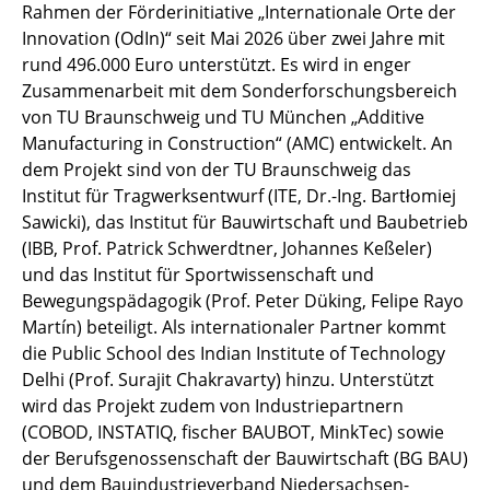
Rahmen der Förderinitiative „Internationale Orte der
Innovation (OdIn)“ seit Mai 2026 über zwei Jahre mit
rund 496.000 Euro unterstützt. Es wird in enger
Zusammenarbeit mit dem Sonderforschungsbereich
von TU Braunschweig und TU München „Additive
Manufacturing in Construction“ (AMC) entwickelt. An
dem Projekt sind von der TU Braunschweig das
Institut für Tragwerksentwurf (ITE, Dr.-Ing. Bartłomiej
Sawicki), das Institut für Bauwirtschaft und Baubetrieb
(IBB, Prof. Patrick Schwerdtner, Johannes Keßeler)
und das Institut für Sportwissenschaft und
Bewegungspädagogik (Prof. Peter Düking, Felipe Rayo
Martín) beteiligt. Als internationaler Partner kommt
die Public School des Indian Institute of Technology
Delhi (Prof. Surajit Chakravarty) hinzu. Unterstützt
wird das Projekt zudem von Industriepartnern
(COBOD, INSTATIQ, fischer BAUBOT, MinkTec) sowie
der Berufsgenossenschaft der Bauwirtschaft (BG BAU)
und dem Bauindustrieverband Niedersachsen-