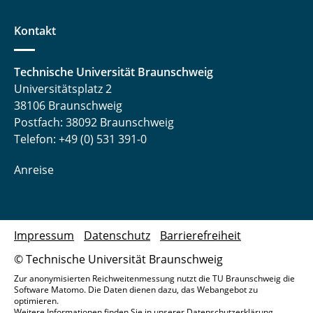
Kontakt
Technische Universität Braunschweig
Universitätsplatz 2
38106 Braunschweig
Postfach: 38092 Braunschweig
Telefon: +49 (0) 531 391-0
Anreise
Impressum
Datenschutz
Barrierefreiheit
© Technische Universität Braunschweig
Zur anonymisierten Reichweitenmessung nutzt die TU Braunschweig die
Software Matomo. Die Daten dienen dazu, das Webangebot zu
optimieren.
Weitere Informationen finden Sie in unserer
Datenschutzerklärung
.