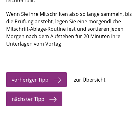
leichter fällt.
11. Lernmodus: ON
Wenn Sie Ihre Mitschriften also so lange sammeln, bis
12. Lernen im Biorhythmus
die Prüfung ansteht, legen Sie eine morgendliche
Mitschrift-Ablage-Routine fest und sortieren jeden
13. Gemeinsam ist leichter
Morgen nach dem Aufstehen für 20 Minuten Ihre
Unterlagen vom Vortag
14. Gegen das Motivationstief
15. Von der Hand in den Verstand
16. Farbe lenkt Aufmerksamkeit
vorheriger Tipp
zur Übersicht
17. Den eigenen Code finden
nächster Tipp
18. Verzetteln vermeiden
19. Morgen? Übermorgen? - Nein, JETZT
20. Well done