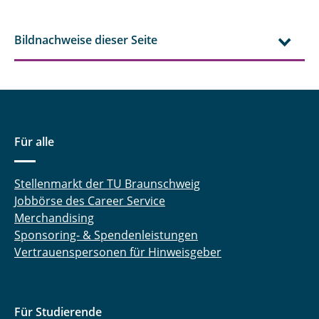
21. Genau hingucken
Bildnachweise dieser Seite
22. Vor dem großen Tag
23. Lieblingsprüfungsfragen
24. Wir sind da
Für alle
Stellenmarkt der TU Braunschweig
Jobbörse des Career Service
Merchandising
Sponsoring- & Spendenleistungen
Vertrauenspersonen für Hinweisgeber
Für Studierende