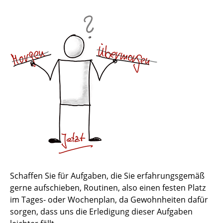
1. Take a break
2. Online Kalender nutzen
3. Kritzeln statt texten
4. Wiederholen Wiederholen Wiederholen
5. Genau mein (Lern-)Typ
6. Lesen, aber richtig
7. Besser als der Knoten-im-Taschentuch
8. Will ich - muss ich - kann weg
Schaffen Sie für Aufgaben, die Sie erfahrungsgemäß
9. Online, aber nicht allein
gerne aufschieben, Routinen, also einen festen Platz
im Tages- oder Wochenplan, da Gewohnheiten dafür
10. Wohnst du noch oder arbeitest du schon?
sorgen, dass uns die Erledigung dieser Aufgaben