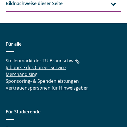
Bildnachweise dieser Seite
21. Genau hingucken
22. Vor dem großen Tag
23. Lieblingsprüfungsfragen
24. Wir sind da
Für alle
Stellenmarkt der TU Braunschweig
Jobbörse des Career Service
Merchandising
Sponsoring- & Spendenleistungen
Vertrauenspersonen für Hinweisgeber
Für Studierende