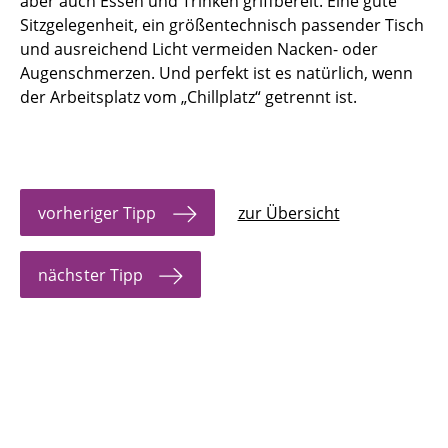
aber auch Essen und Trinken griffbereit. Eine gute
11. Lernmodus: ON
Sitzgelegenheit, ein größentechnisch passender Tisch
und ausreichend Licht vermeiden Nacken- oder
12. Lernen im Biorhythmus
Augenschmerzen. Und perfekt ist es natürlich, wenn
der Arbeitsplatz vom „Chillplatz“ getrennt ist.
13. Gemeinsam ist leichter
14. Gegen das Motivationstief
15. Von der Hand in den Verstand
vorheriger Tipp
zur Übersicht
16. Farbe lenkt Aufmerksamkeit
nächster Tipp
17. Den eigenen Code finden
18. Verzetteln vermeiden
19. Morgen? Übermorgen? - Nein, JETZT
20. Well done