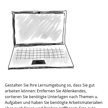
1. Take a break
2. Online Kalender nutzen
3. Kritzeln statt texten
4. Wiederholen Wiederholen Wiederholen
5. Genau mein (Lern-)Typ
6. Lesen, aber richtig
7. Besser als der Knoten-im-Taschentuch
8. Will ich - muss ich - kann weg
Gestalten Sie Ihre Lernumgebung so, dass Sie gut
9. Online, aber nicht allein
arbeiten können: Entfernen Sie Ablenkendes,
sortieren Sie benötigte Unterlagen nach Themen u.
10. Wohnst du noch oder arbeitest du schon?
Aufgaben und haben Sie benötigte Arbeitsmaterialien