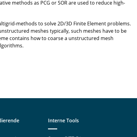
rative methods as PCG or SOR are used to reduce high-
ultigrid-methods to solve 2D/3D Finite Element problems.
a unstructured meshes typically, such meshes have to be
theme contains how to coarse a unstructured mesh
algorithms.
dierende
Interne Tools