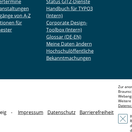
ertermine
Status GITZ-Dienste
anstaltungen
Handbuch für TYPO3
gänge von A-Z
(Intern)
tionen für
Corporate Design-
ester
Toolbox (Intern)
Glossar (DE-EN)
Meine Daten ändern
Hochschulöffentliche
Bekanntmachungen
Zur ano
Braunsc
Webange
Weitere 
Datensc
eig
Impressum
Datenschutz
Barrierefreiheit
I
R
d
d