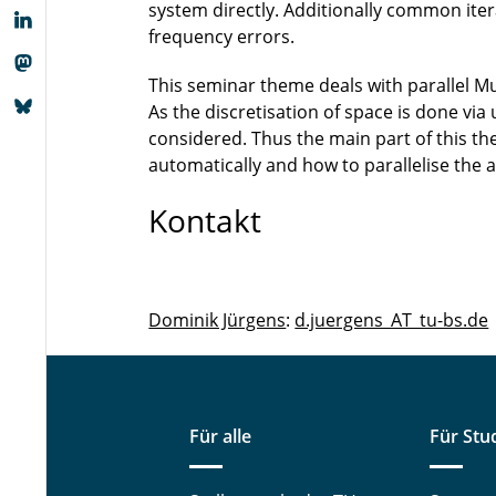
system directly. Additionally common ite
frequency errors.
This seminar theme deals with parallel M
As the discretisation of space is done vi
considered. Thus the main part of this 
automatically and how to parallelise the 
Kontakt
Dominik Jürgens
:
d.juergens_AT_tu-bs.de
Für alle
Für Stu