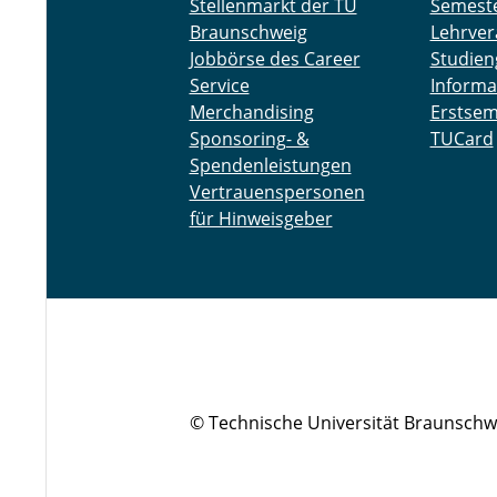
Stellenmarkt der TU
Semest
Braunschweig
Lehrver
Jobbörse des Career
Studien
Service
Informa
Merchandising
Erstsem
Sponsoring- &
TUCard
Spendenleistungen
Vertrauenspersonen
für Hinweisgeber
© Technische Universität Braunschw