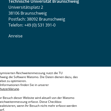
Technische Universität Braunschweig
Universitätsplatz 2
38106 Braunschweig
Postfach: 38092 Braunschweig
Telefon: +49 (0) 531 391-0
Anreise
nymisierten Reichweitenmessung nutzt die TU
hweig die Software Matomo. Die Daten dienen dazu, das
bot zu optimieren.
Informationen finden Sie in unserer
hutzerklärung
.
hr Besuch dieser Website wird aktuell von der Matomo
eichweitenmessung erfasst. Diese Checkbox
eaktivieren, wenn Ihr Besuch nicht mehr erfasst werden
arf.