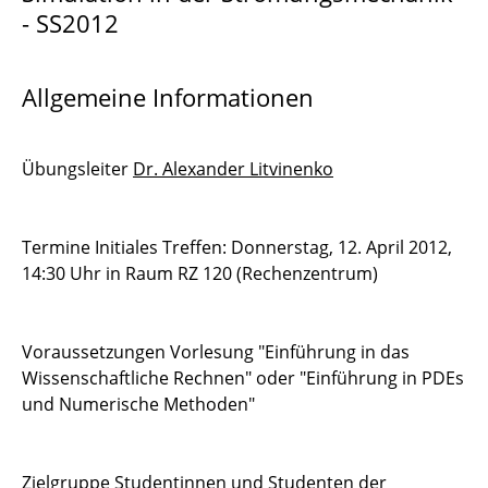
- SS2012
Partititioned Methods for Multifield Problems
Discontinuous Galerkin Verfahren 1
Allgemeine Informationen
Praktikum Wissenschaftliches Rechnen
Fortgeschrittene Methoden für ODEs und
Übungsleiter
Dr. Alexander Litvinenko
DAEs
Seminar zum Wissenschaftlichen Rechnen
Termine Initiales Treffen: Donnerstag, 12. April 2012,
14:30 Uhr in Raum RZ 120 (Rechenzentrum)
SEP
Industrielles Software-
Voraussetzungen Vorlesung "Einführung in das
Entwicklungsmanagement
Wissenschaftliche Rechnen" oder "Einführung in PDEs
und Numerische Methoden"
Quantifizierung von Unsicherheiten
Zielgruppe Studentinnen und Studenten der