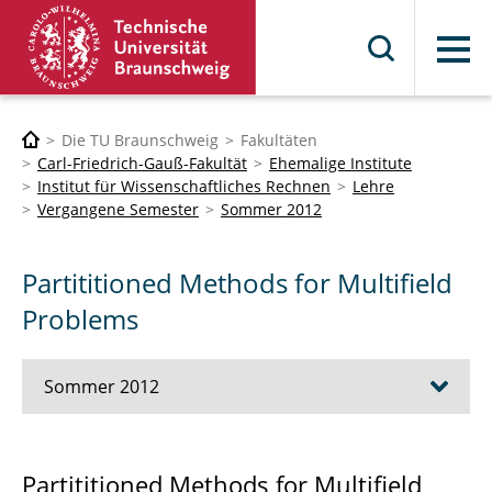
Menü
Die TU Braunschweig
Fakultäten
Carl-Friedrich-Gauß-Fakultät
Ehemalige Institute
Institut für Wissenschaftliches Rechnen
Lehre
Vergangene Semester
Sommer 2012
Partititioned Methods for Multifield
Problems
Sommer 2012
Advanced Object Oriented C++ Techniques
Partititioned Methods for Multifield