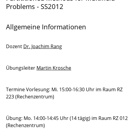
Problems - SS2012
Partititioned Methods for Multifield Problems
Discontinuous Galerkin Verfahren 1
Allgemeine Informationen
Praktikum Wissenschaftliches Rechnen
Fortgeschrittene Methoden für ODEs und
Dozent
Dr. Joachim Rang
DAEs
Seminar zum Wissenschaftlichen Rechnen
Übungsleiter
Martin Krosche
SEP
Termine Vorlesung: Mi. 15:00-16:30 Uhr im Raum RZ
Industrielles Software-
223 (Rechenzentrum)
Entwicklungsmanagement
Quantifizierung von Unsicherheiten
Übung: Mo. 14:00-14:45 Uhr (14 tägig) im Raum RZ 012
(Rechenzentrum)