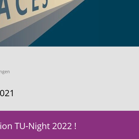
ungen
2021
ion TU-Night 2022 !