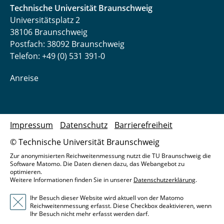
Technische Universität Braunschweig
Universitätsplatz 2
38106 Braunschweig
Postfach: 38092 Braunschweig
Telefon: +49 (0) 531 391-0
Anreise
Impressum
Datenschutz
Barrierefreiheit
© Technische Universität Braunschweig
Zur anonymisierten Reichweitenmessung nutzt die TU Braunschweig die
Software Matomo. Die Daten dienen dazu, das Webangebot zu
optimieren.
Weitere Informationen finden Sie in unserer
Datenschutzerklärung
.
Ihr Besuch dieser Website wird aktuell von der Matomo
Reichweitenmessung erfasst. Diese Checkbox deaktivieren, wenn
Ihr Besuch nicht mehr erfasst werden darf.