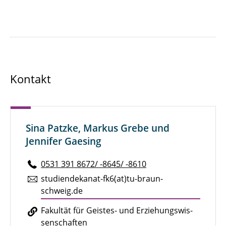
Kontakt
Sina Patzke, Markus Grebe und
Jennifer Gaesing
0531 391 8672/ -8645/ -8610
stu­di­en­de­ka­nat-fk6(at)tu-braun­
schweig.de
Fa­kul­tät für Geistes- und Er­zie­hungs­wis­
sen­schaf­ten