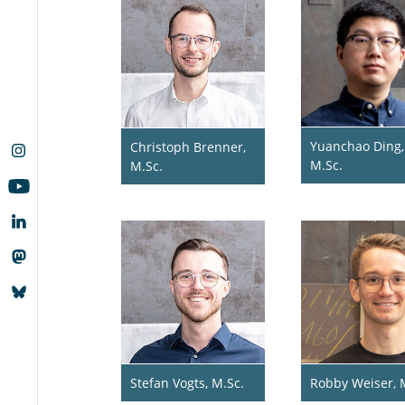
Yuanchao Ding,
Christoph Brenner,
M.Sc.
M.Sc.
Stefan Vogts, M.Sc.
Robby Weiser, 