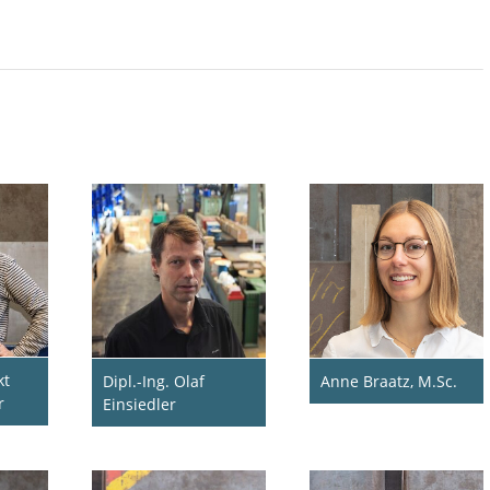
kt
Dipl.-Ing. Olaf
Anne Braatz, M.Sc.
r
Einsiedler