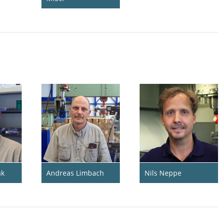
ak
Nils Neppe
Andreas Limbach