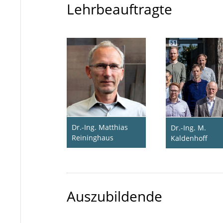
Lehrbeauftragte
Dr.-Ing. Matthias
Dr.-Ing. M.
Reininghaus
Kaldenhoff
Auszubildende