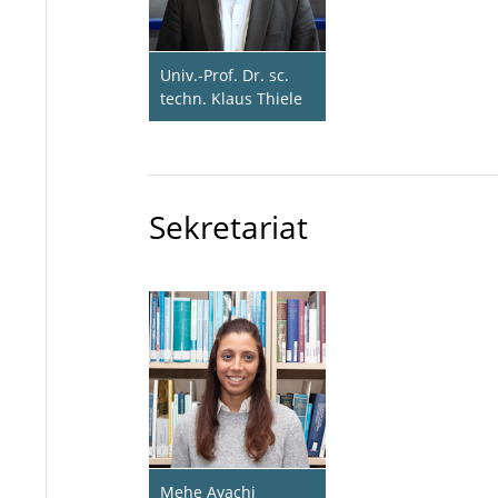
Univ.-Prof. Dr. sc.
techn. Klaus Thiele
Sekretariat
Mehe Ayachi