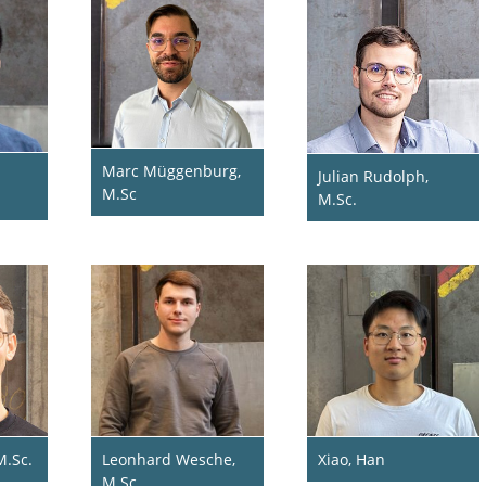
Marc Müggenburg,
Julian Rudolph,
M.Sc
M.Sc.
M.Sc.
Leonhard Wesche,
Xiao, Han
M.Sc.