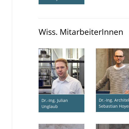
Wiss. MitarbeiterInnen
Dr.-Ing. Archite
Dr.-Ing. Julian
Sebastian Hoye
Unglaub