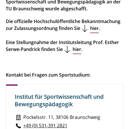
Sportwissenschaft und Bewegungspädagogik an der
Studium
TU Braunschweig wurde abgeschafft.
Forschung
Die offizielle Hochschulöffentliche Bekanntmachung
zur Zulassungsordnung finden Sie
Team
hier
.
Bibliothek
Eine Stellungnahme der Institutsleitung Prof. Esther
Serwe-Pandrick finden Sie
hier
.
Transfer & Kooperationen
"We move, kids!"
Kontakt bei Fragen zum Sportstudium:
Zugangstest
Öffentlichkeitsarbeit
Institut für Sportwissenschaft und
Bewegungspädagogik
Fachgruppe
Pockelsstr. 11, 38106 Braunschweig
dvs-Nachwuchsworkshop 2024
+49 (0) 531-391 2821