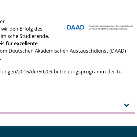
ner
wir den Erfolg des
eimische Studierende.
is für exzellente
om Deutschen Akademischen Austauschdienst (DAAD)
.
eilungen/2016/de/50209-betreuungsprogramm-der-tu-