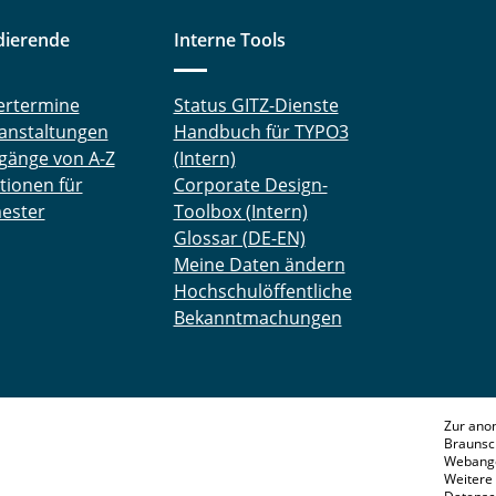
dierende
Interne Tools
ertermine
Status GITZ-Dienste
anstaltungen
Handbuch für TYPO3
gänge von A-Z
(Intern)
tionen für
Corporate Design-
ester
Toolbox (Intern)
Glossar (DE-EN)
Meine Daten ändern
Hochschulöffentliche
Bekanntmachungen
Zur ano
Braunsc
Webange
Weitere 