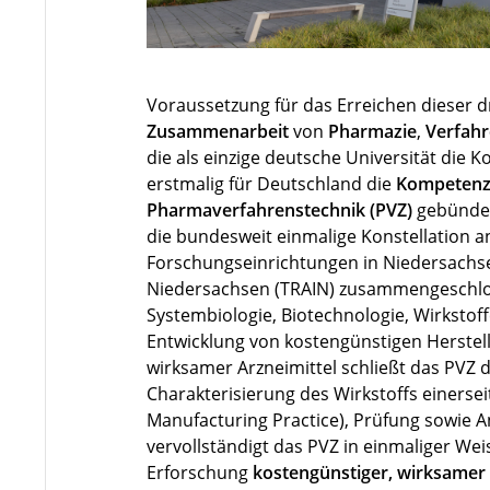
Voraussetzung für das Erreichen dieser d
Zusammenarbeit
von
Pharmazie
,
Verfahr
die als einzige deutsche Universität die K
erstmalig für Deutschland die
Kompetenze
Pharmaverfahrenstechnik (PVZ)
gebündelt
die bundesweit einmalige Konstellation a
Forschungseinrichtungen in Niedersachsen
Niedersachsen (TRAIN) zusammengeschlos
Systembiologie, Biotechnologie, Wirkstof
Entwicklung von kostengünstigen Herste
wirksamer Arzneimittel schließt das PVZ d
Charakterisierung des Wirkstoffs einers
Manufacturing Practice), Prüfung sowie 
vervollständigt das PVZ in einmaliger We
Erforschung
kostengünstiger, wirksamer 