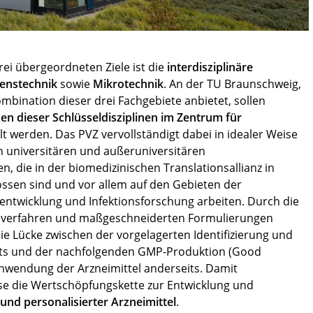
rei übergeordneten Ziele ist die
interdisziplinäre
enstechnik
sowie
Mikrotechnik
. An der TU Braunschweig,
ombination dieser drei Fachgebiete anbietet, sollen
n dieser Schlüsseldisziplinen im Zentrum für
 werden. Das PVZ vervollständigt dabei in idealer Weise
n universitären und außeruniversitären
, die in der biomedizinischen Translationsallianz in
sen sind und vor allem auf den Gebieten der
fentwicklung und Infektionsforschung arbeiten. Durch die
llverfahren und maßgeschneiderten Formulierungen
ie Lücke zwischen der vorgelagerten Identifizierung und
eits und der nachfolgenden GMP-Produktion (Good
Anwendung der Arzneimittel anderseits. Damit
ise die Wertschöpfungskette zur Entwicklung und
und personalisierter Arzneimittel
.