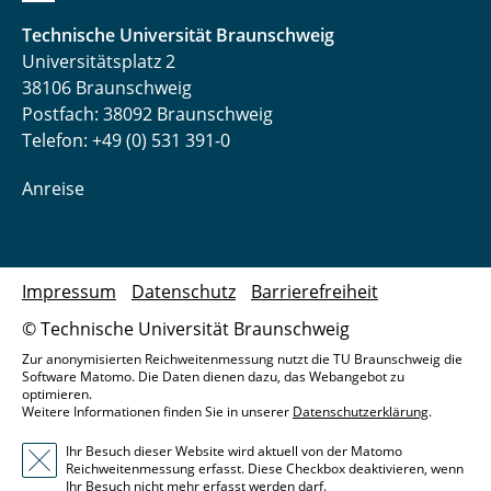
Technische Universität Braunschweig
Universitätsplatz 2
38106 Braunschweig
Postfach: 38092 Braunschweig
Telefon: +49 (0) 531 391-0
Anreise
Impressum
Datenschutz
Barrierefreiheit
© Technische Universität Braunschweig
Zur anonymisierten Reichweitenmessung nutzt die TU Braunschweig die
Software Matomo. Die Daten dienen dazu, das Webangebot zu
optimieren.
Weitere Informationen finden Sie in unserer
Datenschutzerklärung
.
Ihr Besuch dieser Website wird aktuell von der Matomo
Reichweitenmessung erfasst. Diese Checkbox deaktivieren, wenn
Ihr Besuch nicht mehr erfasst werden darf.