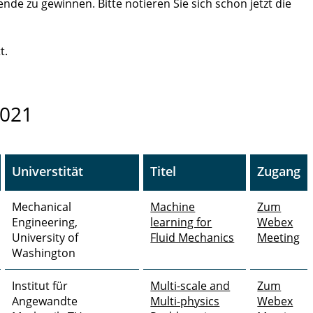
nde zu gewinnen. Bitte notieren Sie sich schon jetzt die
t.
2021
Universtität
Titel
Zugang
Mechanical
Machine
Zum
Engineering,
learning for
Webex
University of
Fluid Mechanics
Meeting
Washington
Institut für
Multi-scale and
Zum
Angewandte
Multi-physics
Webex