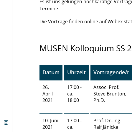
Es ist uns gelungen hochkarätige Vortrage
Termine.
Die Vorträge finden online auf Webex stat
MUSEN Kolloquium SS 
Datum
Uhrzeit
Vortragende/r
26.
17:00 -
Assoc. Prof.
April
ca.
Steve Brunton,
2021
18:00
Ph.D.
10. Juni
17:00 -
Prof. Dr.-Ing.
2021
ca.
Ralf Jänicke