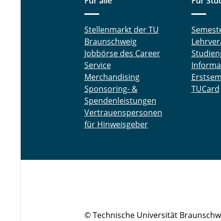
Für alle
Für Stu
Stellenmarkt der TU
Semest
Braunschweig
Lehrver
Jobbörse des Career
Studien
Service
Informa
Merchandising
Erstsem
Sponsoring- &
TUCard
Spendenleistungen
Vertrauenspersonen
für Hinweisgeber
© Technische Universität Braunschw