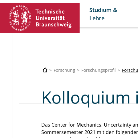
Studium &
Lehre
Forschung
Forschungsprofil
Forsch
Kolloquium 
Das Center for
M
echanics,
U
ncertainty a
Sommersemester 2021 mit den folgenden