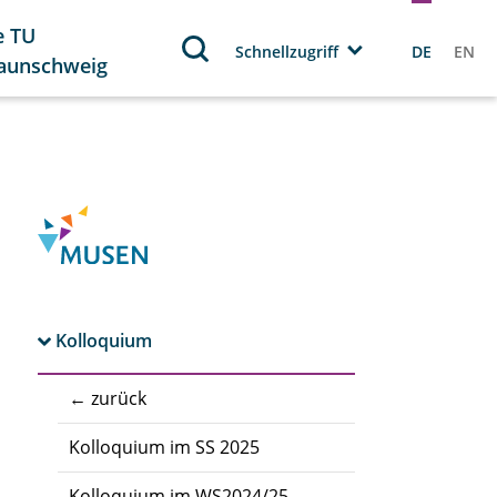
e TU
Schnellzugriff
DE
EN
aunschweig
Kolloquium
← zurück
Kolloquium im SS 2025
Kolloquium im WS2024/25