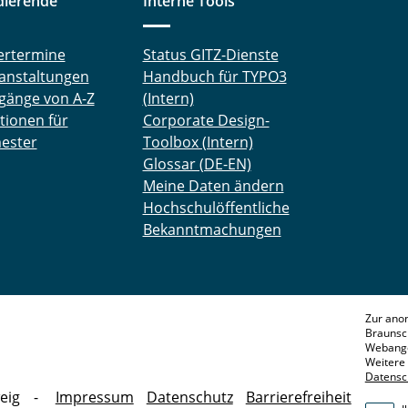
dierende
Interne Tools
ertermine
Status GITZ-Dienste
anstaltungen
Handbuch für TYPO3
gänge von A-Z
(Intern)
tionen für
Corporate Design-
ester
Toolbox (Intern)
Glossar (DE-EN)
Meine Daten ändern
Hochschulöffentliche
Bekanntmachungen
Zur ano
Braunsc
Webange
Weitere 
Datensc
eig
Impressum
Datenschutz
Barrierefreiheit