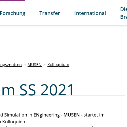
Di
Forschung
Transfer
International
Br
ungszentren
MUSEN
Kolloquium
im SS 2021
nd
S
imulation in
EN
gineering -
MUSEN
- startet im
 Kolloquien.