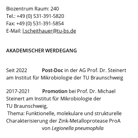
Biozentrum Raum: 240
Lisha Zhu
Tel.: +49 (0) 531-391-5820
Fax: +49 (0) 531-391-5854
Dorothea Meyland
E-Mail:
l.scheithauer@tu-bs.de
Studenten
AKADEMISCHER WERDEGANG
Seit 2022
Post-Doc
in der AG Prof. Dr. Steinert
am Institut für Mikrobiologie der TU Braunschweig
2017-2021
Promotion
bei Prof. Dr. Michael
Steinert am Institut für Mikrobiologie der
TU Braunschweig,
Thema: Funktionelle, molekulare und strukturelle
Charakterisierung der Zink-Metalloprotease ProA
von
Legionella pneumophila