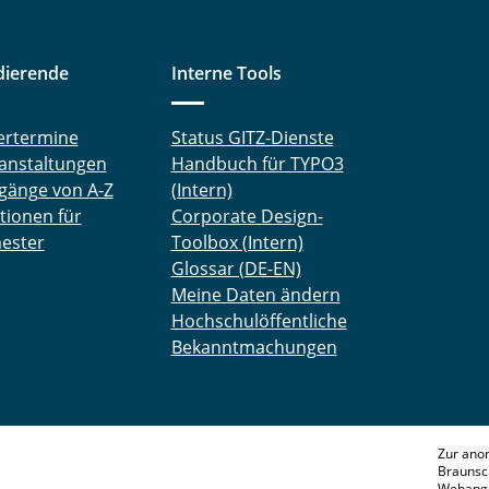
dierende
Interne Tools
ertermine
Status GITZ-Dienste
anstaltungen
Handbuch für TYPO3
gänge von A-Z
(Intern)
tionen für
Corporate Design-
ester
Toolbox (Intern)
Glossar (DE-EN)
Meine Daten ändern
Hochschulöffentliche
Bekanntmachungen
Zur ano
Braunsc
Webange