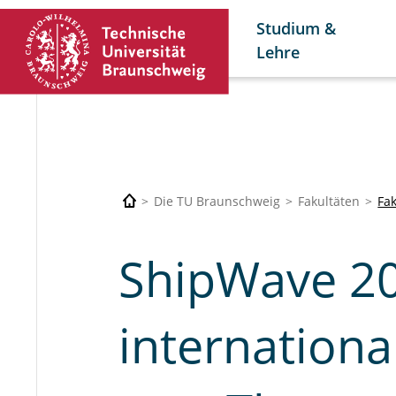
Studium &
Lehre
Die TU Braunschweig
Fakultäten
Fa
ShipWave 20
internation