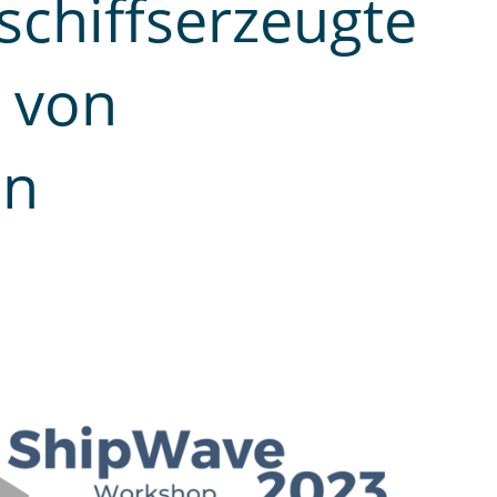
chiffserzeugte
 von
en