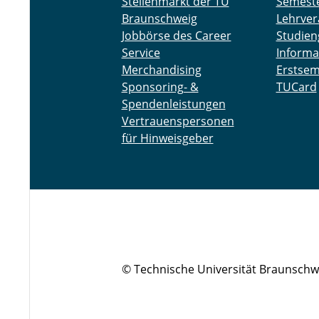
Stellenmarkt der TU
Semest
Braunschweig
Lehrver
Jobbörse des Career
Studien
Service
Informa
Merchandising
Erstsem
Sponsoring- &
TUCard
Spendenleistungen
Vertrauenspersonen
für Hinweisgeber
© Technische Universität Braunschw