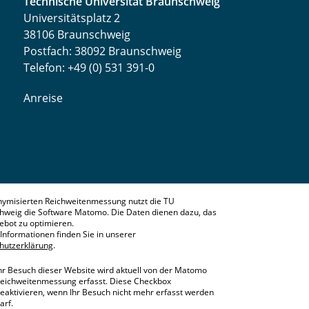
Technische Universität Braunschweig
Universitätsplatz 2
38106 Braunschweig
Postfach: 38092 Braunschweig
Telefon: +49 (0) 531 391-0
Anreise
nymisierten Reichweitenmessung nutzt die TU
hweig die Software Matomo. Die Daten dienen dazu, das
bot zu optimieren.
Informationen finden Sie in unserer
hutzerklärung
.
hr Besuch dieser Website wird aktuell von der Matomo
eichweitenmessung erfasst. Diese Checkbox
eaktivieren, wenn Ihr Besuch nicht mehr erfasst werden
arf.