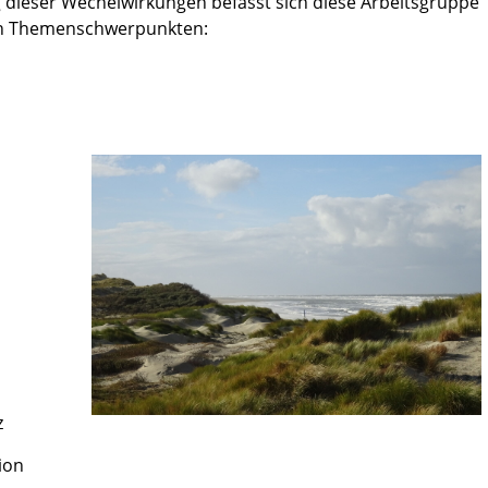
 dieser Wechelwirkungen befasst sich diese Arbeitsgruppe
en Themenschwerpunkten:
z
ion