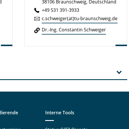
d
38106 Braunschweig, Deutschland
+49 531 391-3933
c.​schweiger(at)tu-braun­schweig.de
Dr.-Ing. Con­stan­tin Schwei­ger
dierende
Interne Tools