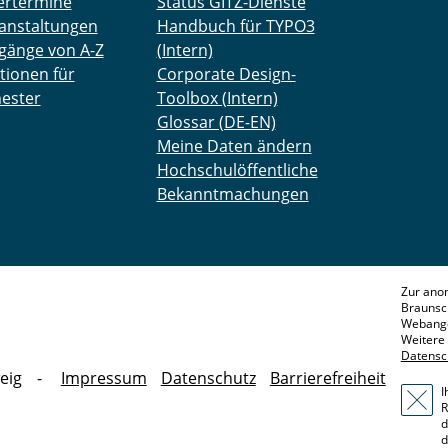
ertermine
Status GITZ-Dienste
anstaltungen
Handbuch für TYPO3
gänge von A-Z
(Intern)
tionen für
Corporate Design-
ester
Toolbox (Intern)
Glossar (DE-EN)
Meine Daten ändern
Hochschulöffentliche
Bekanntmachungen
Zur ano
Braunsc
Webange
Weitere 
Datensc
eig
Impressum
Datenschutz
Barrierefreiheit
I
R
d
d