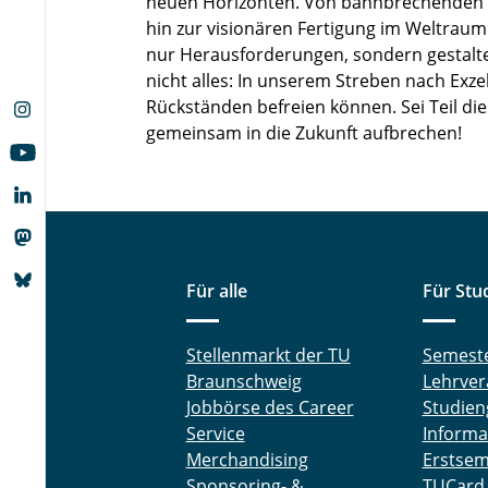
neuen Horizonten. Von bahnbrechenden Ra
hin zur visionären Fertigung im Weltraum 
nur Herausforderungen, sondern gestalte
nicht alles: In unserem Streben nach Exz
Rückständen befreien können. Sei Teil di
gemeinsam in die Zukunft aufbrechen!
Für alle
Für Stu
Stellenmarkt der TU
Semest
Braunschweig
Lehrver
Jobbörse des Career
Studien
Service
Informa
Merchandising
Erstsem
Sponsoring- &
TUCard