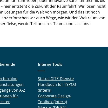
umfahrtantrieben, über innovative Satellitentechnik bis
– hier entsteht die Zukunft der Raumfahrt. Wir lösen nicht
n Lösungen für die Welt von morgen. Und das ist noch
ellenz erforschen wir auch Wege, wie wir den Weltraum von
eser Reise, werde Teil unseres Teams und lass uns
dierende
Interne Tools
ertermine
Status GITZ-Dienste
anstaltungen
Handbuch für TYPO3
gänge von A-Z
(Intern)
tionen für
Corporate Design-
ester
Toolbox (Intern)
Glossar (DE-EN)