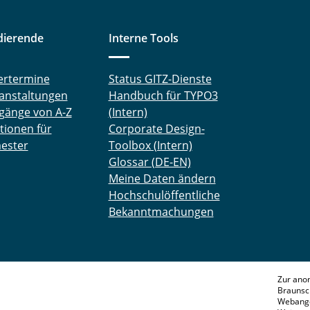
dierende
Interne Tools
ertermine
Status GITZ-Dienste
anstaltungen
Handbuch für TYPO3
gänge von A-Z
(Intern)
tionen für
Corporate Design-
ester
Toolbox (Intern)
Glossar (DE-EN)
Meine Daten ändern
Hochschulöffentliche
Bekanntmachungen
Zur ano
Braunsc
Webange