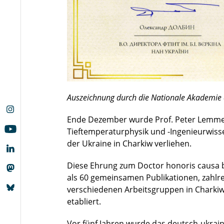
Auszeichnung durch die Nationale Akademie 
Ende Dezember wurde Prof. Peter Lemmen
Tieftemperaturphysik und -Ingenieurwis
der Ukraine in Charkiw verliehen.
Diese Ehrung zum Doctor honoris causa 
als 60 gemeinsamen Publikationen, zahlr
verschiedenen Arbeitsgruppen in Charki
etabliert.
Vor fünf Jahren wurde das deutsch-ukrain