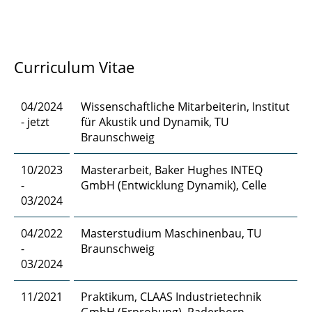
Schmidt, Sebastian
Schnelting, Leonard
Curriculum Vitae
Scholtes, Kiro
Schultz, Julius
04/2024
Wissenschaftliche Mitarbeiterin, Institut
- jetzt
für Akustik und Dynamik, TU
Schulze, Alexander
Braunschweig
Setty, Prashanth
10/2023
Masterarbeit, Baker Hughes INTEQ
-
GmbH (Entwicklung Dynamik), Celle
Thoma, Juliette
03/2024
Thunich, Paul
04/2022
Masterstudium Maschinenbau, TU
-
Braunschweig
Wehen, Nils
03/2024
Wittstock, Volker
11/2021
Praktikum, CLAAS Industrietechnik
-
GmbH (Erprobung), Paderborn