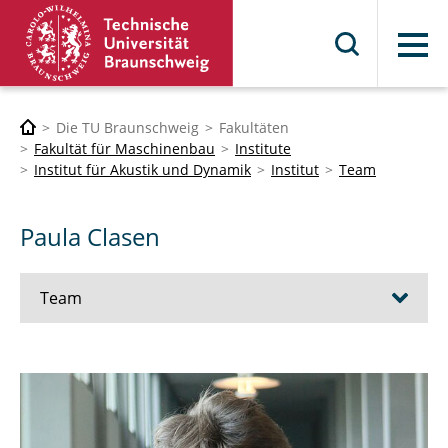
Menü
Die TU Braunschweig
Fakultäten
Fakultät für Maschinenbau
Institute
Institut für Akustik und Dynamik
Institut
Team
Paula Clasen
Team
Baars, Susanna
Behling, Stephanie