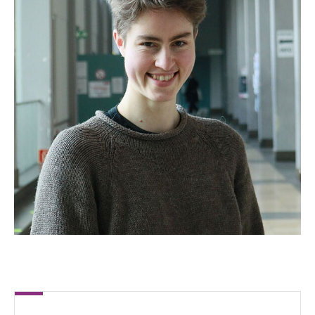
Clasen, Paula
Eßling, Robin
Fiedler, Michel
Fräger, Timo
Felix Greco, Gil
Heck, Philipp
Hermann, Lucas
Hüpel, Yannik
Jacob, Stefan
Jünemann, Florian