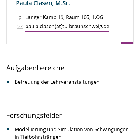
Paula Clasen, M.Sc.
Kampen, Kassandra
Langer Kamp 19, Raum 105, 1.OG
Knuth, Daniel
paula.​clasen(at)tu-braun­schweig.de
Koch, Loren
Langer, Sabine C.
Lautsch, Marie-Luise
Aufgabenbereiche
Müller, Michael
Betreuung der Lehrveranstaltungen
Outzen, Lukas
Römer, Ulrich
Forschungsfelder
Ring, Tobias P.
Modellierung und Simulation von Schwingungen
Sahm, Christian
in Tiefbohrsträngen