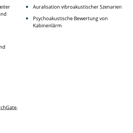
eiter
Auralisation vibroakustischer Szenarien
and
Psychoakustische Bewertung von
Kabinenlärm
und
rchGate
.