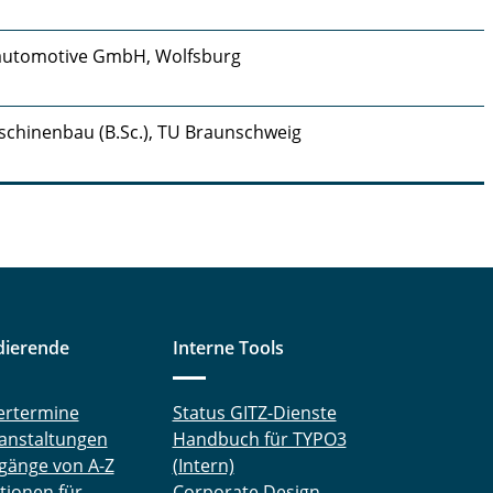
 automotive GmbH, Wolfsburg
chinenbau (B.Sc.), TU Braunschweig
dierende
Interne Tools
ertermine
Status GITZ-Dienste
anstaltungen
Handbuch für TYPO3
gänge von A-Z
(Intern)
tionen für
Corporate Design-