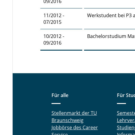
09/2016
11/2012 -
Werkstudent bei P3
07/2015
10/2012 -
Bachelorstudium Mas
09/2016
Für alle
Für Stu
Stellenmarkt der TU
Semest
Braunschweig
Lehrver
Jobbörse des Career
Studien
Service
Informa