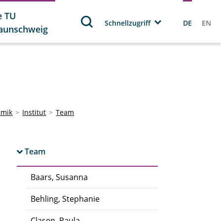
e TU
Schnellzugriff
DE
EN
aunschweig
amik
Institut
Team
Team
Baars, Susanna
Behling, Stephanie
Clasen, Paula