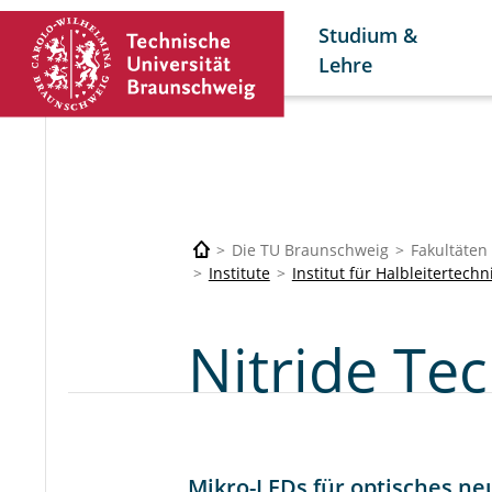
Studium &
Lehre
Die TU Braunschweig
Fakultäten
Institute
Institut für Halbleitertechn
Nitride Te
Mikro-LEDs für optisches 