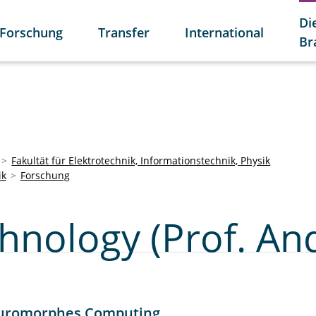
Di
Forschung
Transfer
International
Br
Fakultät für Elektrotechnik, Informationstechnik, Physik
ik
Forschung
chnology (Prof. A
neuromorphes Computing