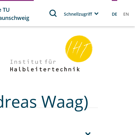
e TU
Schnellzugriff
DE
EN
aunschweig
ndreas Waag)