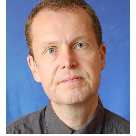
Dr.-Ing. K. Dörries
Dr.-Ing. T. Fiedler
Dr.-Ing. F. Haase
M. Sc. E. Merz
Prof. a. D. Dr. J. Rösler
C. Siemers
M. Sc. E. Zadow
Ehemalige Mitarbeitende