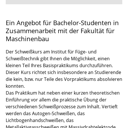
Lehrveranstaltungen
Ein Angebot für Bachelor-Studenten in
Zusammenarbeit mit der Fakultät für
Klausurtermine
Maschinenbau
Projektarbeit am ifs
Der Schweißkurs am Institut für Füge- und
Studentische Arbeiten
Schweißtechnik gibt Ihnen die Möglichkeit, einen
kleinen Teil Ihres Basispraktikums durchzuführen.
Schweißpraktikum
Dieser Kurs richtet sich insbesondere an Studierende
die kein, bzw. nur Teile des Vorpraktikums absolvieren
DVS Studentengruppe Braunschweig
konnten.
Das Praktikum hat neben einer kurzen theoretischen
Exkursionen
Einführung vor allem die praktische Übung der
verschiedenen Schweißprozesse zum Inhalt. Vertieft
werden das Autogen-Schweißen, das
Lichtbogenhandschweißen, das
Metallaktivgasschweißen mit Massivdrahtelektrode.