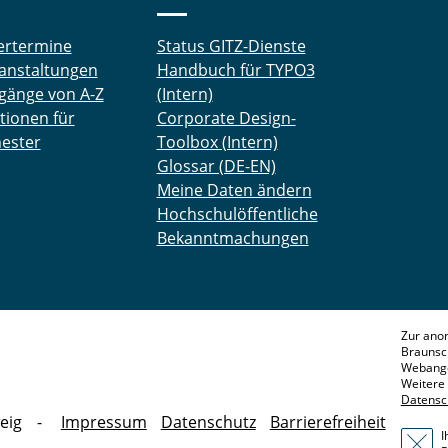
ertermine
Status GITZ-Dienste
anstaltungen
Handbuch für TYPO3
gänge von A-Z
(Intern)
tionen für
Corporate Design-
ester
Toolbox (Intern)
Glossar (DE-EN)
Meine Daten ändern
Hochschulöffentliche
Bekanntmachungen
Zur ano
Braunsc
Webange
Weitere 
Datensc
eig
Impressum
Datenschutz
Barrierefreiheit
I