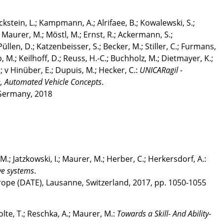
kstein, L.; Kampmann, A.; Alrifaee, B.; Kowalewski, S.;
; Maurer, M.; Möstl, M.; Ernst, R.; Ackermann, S.;
üllen, D.; Katzenbeisser, S.; Becker, M.; Stiller, C.; Furmans,
, M.; Keilhoff, D.; Reuss, H.-C.; Buchholz, M.; Dietmayer, K.;
; v Hinüber, E.; Dupuis, M.; Hecker, C.:
UNICARagil -
le, Automated Vehicle Concepts
.
 Germany, 2018
, M.; Jatzkowski, I.; Maurer, M.; Herber, C.; Herkersdorf, A.:
ve systems
.
rope (DATE), Lausanne, Switzerland, 2017, pp. 1050-1055
tolte, T.; Reschka, A.; Maurer, M.:
Towards a Skill- And Ability-