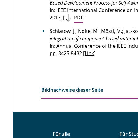
Based Development Process for Self-Awa
In: IEEE International Conference on I
2017, [
PDF
]
Schlatow, J.; Nolte, M.; Möstl, M.; Jatzko
integration of component-based automot
In: Annual Conference of the IEEE Indus
pp. 8425-8432 [
Link
]
Bildnachweise dieser Seite
Für alle
Für Stu