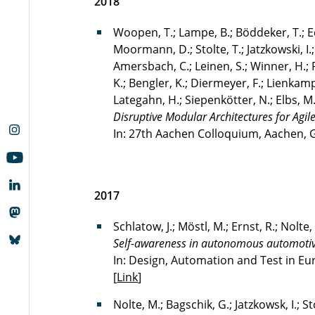
2018
Woopen, T.; Lampe, B.; Böddeker, T.; Ec
Moormann, D.; Stolte, T.; Jatzkowski, I.
Amersbach, C.; Leinen, S.; Winner, H.; P
K.; Bengler, K.; Diermeyer, F.; Lienkamp
Lategahn, H.; Siepenkötter, N.; Elbs, M.
Disruptive Modular Architectures for Agi
In: 27th Aachen Colloquium, Aachen,
2017
Schlatow, J.; Möstl, M.; Ernst, R.; Nolte
Self-awareness in autonomous automoti
In: Design, Automation and Test in Eu
[
Link
]
Nolte, M.; Bagschik, G.; Jatzkowsk, I.; S