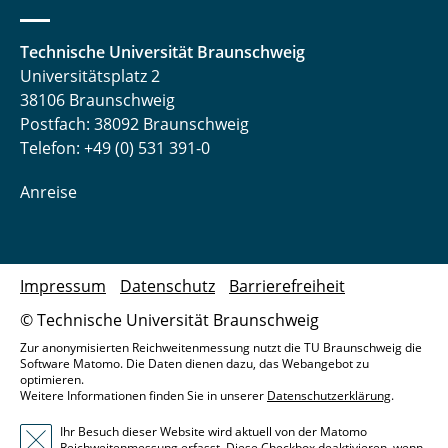
Technische Universität Braunschweig
Universitätsplatz 2
38106 Braunschweig
Postfach: 38092 Braunschweig
Telefon: +49 (0) 531 391-0
Anreise
Impressum
Datenschutz
Barrierefreiheit
© Technische Universität Braunschweig
Zur anonymisierten Reichweitenmessung nutzt die TU Braunschweig die
Software Matomo. Die Daten dienen dazu, das Webangebot zu
optimieren.
Weitere Informationen finden Sie in unserer
Datenschutzerklärung
.
Ihr Besuch dieser Website wird aktuell von der Matomo
Reichweitenmessung erfasst. Diese Checkbox deaktivieren, wenn