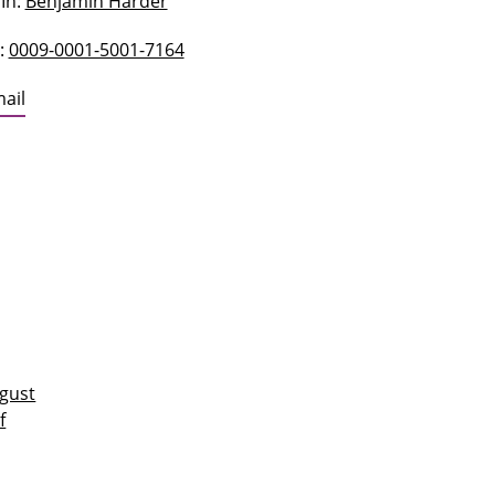
In:
Benjamin Harder
:
0009-0001-5001-7164
ail
gust
f