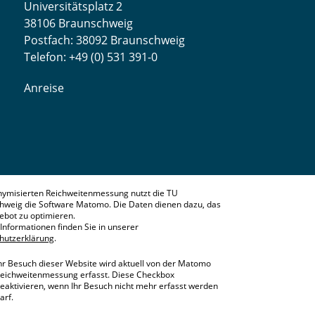
Universitätsplatz 2
38106 Braunschweig
Postfach: 38092 Braunschweig
Telefon: +49 (0) 531 391-0
Anreise
nymisierten Reichweitenmessung nutzt die TU
hweig die Software Matomo. Die Daten dienen dazu, das
bot zu optimieren.
Informationen finden Sie in unserer
hutzerklärung
.
hr Besuch dieser Website wird aktuell von der Matomo
eichweitenmessung erfasst. Diese Checkbox
eaktivieren, wenn Ihr Besuch nicht mehr erfasst werden
arf.