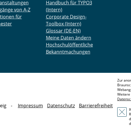
anstaltungen
Handbuch für TYPO3
gänge von A-Z
(Intern)
tionen für
Corporate Design-
ester
Toolbox (Intern)
Glossar (DE-EN)
Meine Daten ändern
Hochschulöffentliche
Bekanntmachungen
Zur ano
Braunsc
Webange
Weitere 
Datensc
eig
Impressum
Datenschutz
Barrierefreiheit
I
R
d
d