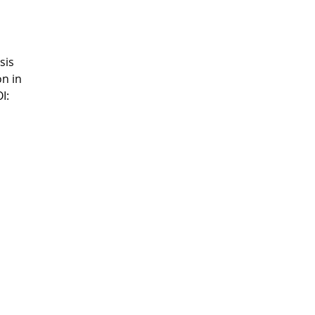
sis
on in
I: