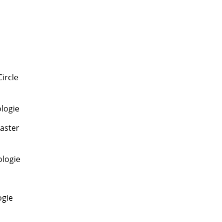
ircle
ologie
aster
ologie
ogie