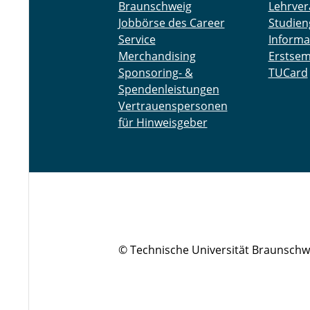
Braunschweig
Lehrver
Jobbörse des Career
Studien
Service
Informa
Merchandising
Erstsem
Sponsoring- &
TUCard
Spendenleistungen
Vertrauenspersonen
für Hinweisgeber
© Technische Universität Braunschw