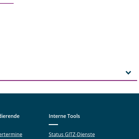
dierende
Interne Tools
ertermine
Status GITZ-Dienste