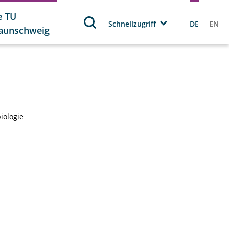
e TU
Schnellzugriff
DE
EN
aunschweig
biologie