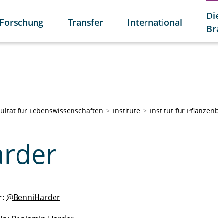
Di
Forschung
Transfer
International
Br
kultät für Lebenswissenschaften
Institute
Institut für Pflanzen
arder
r:
@BenniHarder