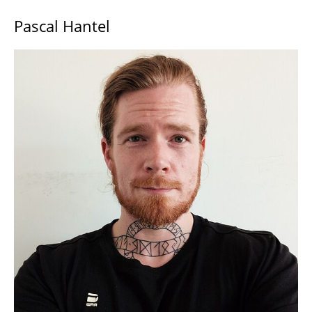
Prof. Dr. Wolf-Tilo Balke
Pascal Hantel
Katja Jensch
Pascal Hantel
Dr. Florian Plötzky
Alexander Ljapunov
Niklas Kiehne
Denis Nagel
Enrique Pinto Dominguez
Ehemalige Mitarbeiter