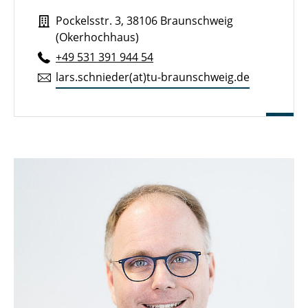
Pockelsstr. 3, 38106 Braunschweig
(Okerhochhaus)
+49 531 391 944 54
lars.​schnieder(at)tu-braun­schweig.de