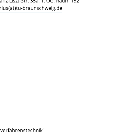
anz-Liszt-Str. 35a, 1. OG, Raum 152
nius(at)tu-braunschweig.de
overfahrenstechnik"