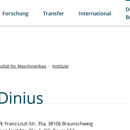
D
Forschung
Transfer
International
B
kultät für Maschinenbau
Institute
Dinius
t:
Franz-Liszt-Str. 35a, 38106 Braunschweig