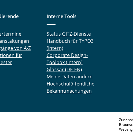
dierende
Interne Tools
ertermine
Status GITZ-Dienste
anstaltungen
Handbuch für TYPO3
gänge von A-Z
(Intern)
tionen für
Corporate Design-
ester
Toolbox (Intern)
Glossar (DE-EN)
Meine Daten ändern
Hochschulöffentliche
Bekanntmachungen
Zur ano
Braunsc
Webange