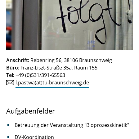
Krull, Rainer
Kwade, Arno
Lammers, David
Meyer, Jan-Angelus
Anschrift:
Rebenring 56, 38106 Braunschweig
Niebusch, Jana
Büro:
Franz-Liszt-Straße 35a, Raum 155
Pastwa, Leon
Tel:
+49 (0)531/391-65563
l.pastwa(at)tu-braunschweig.de
Schumann, Leonie
Schultz, Gábor
Aufgabenfelder
Walid, Anwar M. A.
Betreuung der Veranstaltung "Bioprozesskinetik"
DV-Koordination