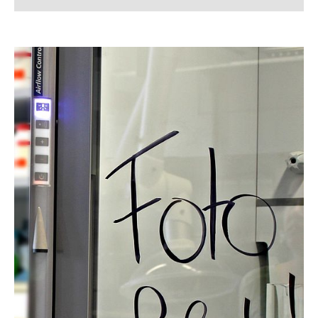
Bremers, Frauke
Dinius, Anna
Dohnt, Katrin
Göcke, Yvonne
Hadi, Yama Ahmad
Hullmann, Cord
Jonas, Rochus
Kahmann, Christl
Kozanecka, Zuzanna