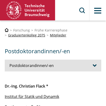
Menü
Forschung
Frühe Karrierephase
Graduiertenkolleg 2075
Mitglieder
Postdoktorandinnen/-en
Postdoktorandinnen/-en
Christian Flack
Dr.-Ing. Christian Flack *
Thorsten Leusmann
Institut für Statik und Dynamik
Juan Li