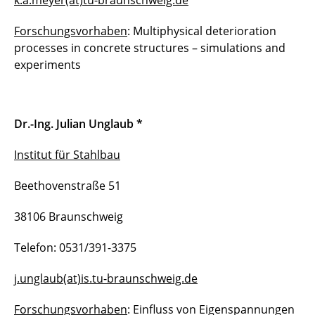
k.a.meyer(at)tu-braunschweig.de
Forschungsvorhaben
: Multiphysical deterioration
processes in concrete structures – simulations and
experiments
Dr.-Ing. Julian Unglaub *
Institut für Stahlbau
Beethovenstraße 51
38106 Braunschweig
Telefon: 0531/391-3375
j.unglaub(at)is.tu-braunschweig.de
Forschungsvorhaben
: Einfluss von Eigenspannungen