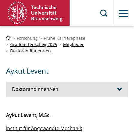
Menü
Forschung
Frühe Karrierephase
Graduiertenkolleg 2075
Mitglieder
Doktorandinnen/-en
Aykut Levent
Doktorandinnen/-en
David Anton
Aykut Levent, M.Sc.
Peter Anyin
Institut für Angewandte Mechanik