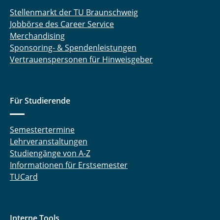
Sören Peters
Stellenmarkt der TU Braunschweig
Jobbörse des Career Service
Athira Vadakkekkara
Merchandising
Sponsoring- & Spendenleistungen
Rahav Venkateswaran
Vertrauenspersonen für Hinweisgeber
Anna Wellmann
Für Studierende
Semestertermine
Lehrveranstaltungen
Studiengänge von A-Z
Informationen für Erstsemester
TUCard
Interne Tools