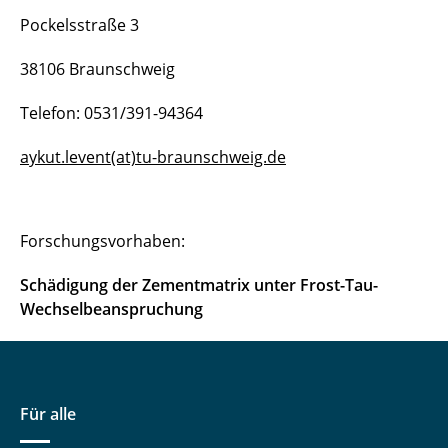
Florian Begemann
Pockelsstraße 3
Urs Buegger
38106 Braunschweig
Lucas Hermann
Telefon: 0531/391-94364
Máté Kelemen
aykut.levent(at)tu-braunschweig.de
Aykut Levent
Jan-Paul Lanwer
Forschungsvorhaben:
Matteo Lunardelli
Schädigung der Zementmatrix unter Frost-Tau-
Wechselbeanspruchung
Filip Majstorović
Vahab Baghadam Narouie
Lukas Outzen
Für alle