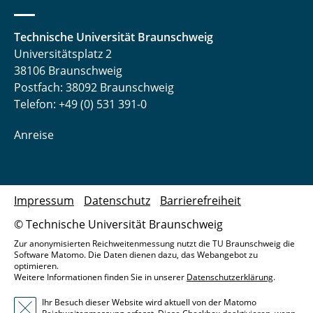
Technische Universität Braunschweig
Universitätsplatz 2
38106 Braunschweig
Postfach: 38092 Braunschweig
Telefon: +49 (0) 531 391-0
Anreise
Impressum
Datenschutz
Barrierefreiheit
© Technische Universität Braunschweig
Zur anonymisierten Reichweitenmessung nutzt die TU Braunschweig die
Software Matomo. Die Daten dienen dazu, das Webangebot zu
optimieren.
Weitere Informationen finden Sie in unserer
Datenschutzerklärung
.
Ihr Besuch dieser Website wird aktuell von der Matomo