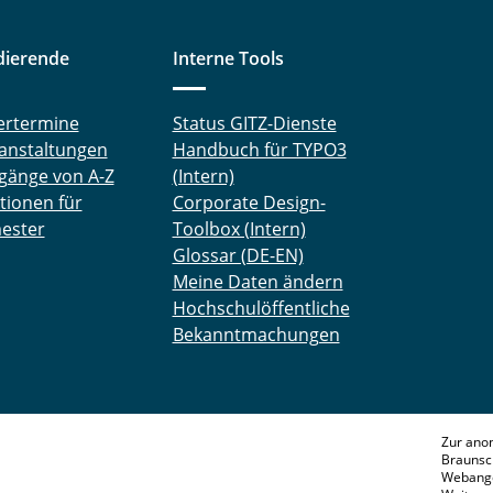
dierende
Interne Tools
ertermine
Status GITZ-Dienste
anstaltungen
Handbuch für TYPO3
gänge von A-Z
(Intern)
tionen für
Corporate Design-
ester
Toolbox (Intern)
Glossar (DE-EN)
Meine Daten ändern
Hochschulöffentliche
Bekanntmachungen
Zur ano
Braunsc
Webange