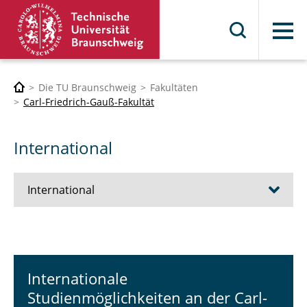
Menü
Die TU Braunschweig
Fakultäten
Carl-Friedrich-Gauß-Fakultät
International
International
Outgoings
Incomings
Internationale
Studienmöglichkeiten an der Carl-
Kooperationen mit Partneruniversitäten