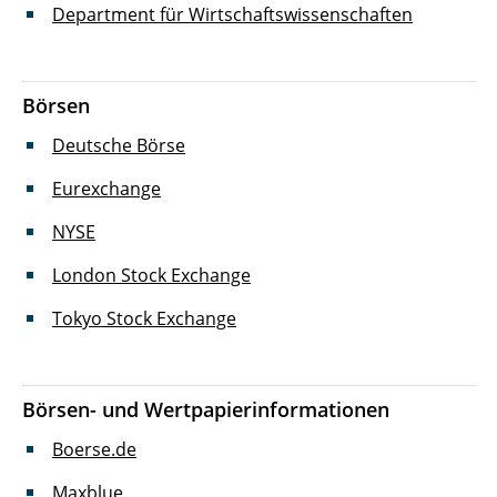
Auslandsanerkennungen
Department für Wirtschaftswissenschaften
Links
Börsen
《 Zurück zur Startseite
Deutsche Börse
Eurexchange
NYSE
London Stock Exchange
Tokyo Stock Exchange
Börsen- und Wertpapierinformationen
Boerse.de
Maxblue