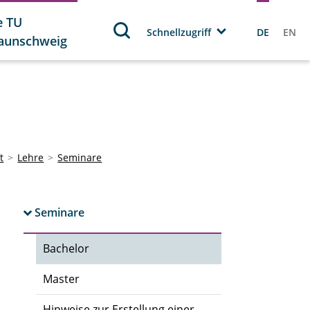
e TU
Schnellzugriff
DE
EN
aunschweig
t
Lehre
Seminare
Seminare
Bachelor
Master
Hinweise zur Erstellung einer