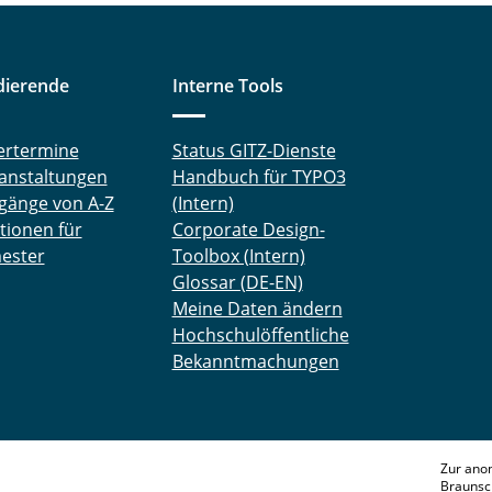
dierende
Interne Tools
ertermine
Status GITZ-Dienste
anstaltungen
Handbuch für TYPO3
gänge von A-Z
(Intern)
tionen für
Corporate Design-
ester
Toolbox (Intern)
Glossar (DE-EN)
Meine Daten ändern
Hochschulöffentliche
Bekanntmachungen
Zur ano
Braunsc