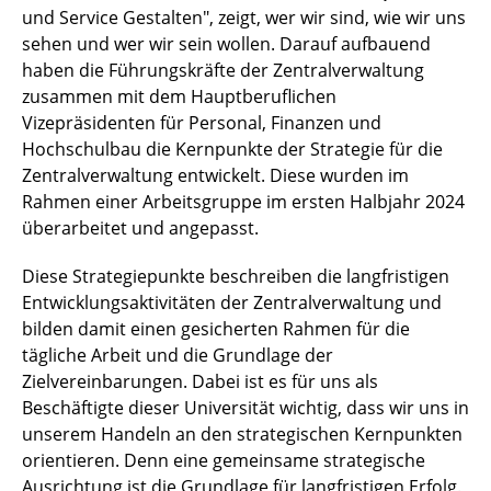
Geschäftsbereich 3 - Gebäudemanagement
und Service Gestalten", zeigt, wer wir sind, wie wir uns
sehen und wer wir sein wollen. Darauf aufbauend
Leitbild und Strategie
haben die Führungskräfte der Zentralverwaltung
zusammen mit dem Hauptberuflichen
International und Weltoffen
Vizepräsidenten für Personal, Finanzen und
Hochschulbau die Kernpunkte der Strategie für die
Zentralverwaltung entwickelt. Diese wurden im
Rahmen einer Arbeitsgruppe im ersten Halbjahr 2024
überarbeitet und angepasst.
Diese Strategiepunkte beschreiben die langfristigen
Entwicklungsaktivitäten der Zentralverwaltung und
bilden damit einen gesicherten Rahmen für die
tägliche Arbeit und die Grundlage der
Zielvereinbarungen. Dabei ist es für uns als
Beschäftigte dieser Universität wichtig, dass wir uns in
unserem Handeln an den strategischen Kernpunkten
orientieren. Denn eine gemeinsame strategische
Ausrichtung ist die Grundlage für langfristigen Erfolg.