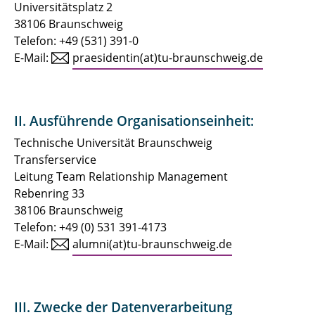
und Bewerber
Universitätsplatz 2
38106 Braunschweig
Datenschutzerklärung für Gewinnspiel CHE-
Telefon: +49 (531) 391-0
Studierendenbefragung
E-Mail:
praesidentin(at)tu-braunschweig.de
Datenschutzerklärung für Social-Media
II. Ausführende Organisationseinheit:
Technische Universität Braunschweig
Transferservice
Leitung Team Relationship Management
Rebenring 33
38106 Braunschweig
Telefon: +49 (0) 531 391-4173
E-Mail:
alumni(at)tu-braunschweig.de
III. Zwecke der Datenverarbeitung