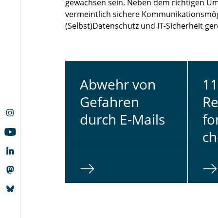
gewachsen sein. Neben dem richtigen U
vermeintlich sichere Kommunikationsmög
(Selbst)Datenschutz und IT-Sicherheit ge
Abwehr von
11
Ge­fah­ren
Re
durch E-Mails
for
ch