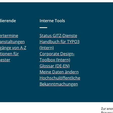
dierende
Interne Tools
ertermine
Status GITZ-Dienste
anstaltungen
Handbuch für TYPO3
gänge von A-Z
(Intern)
tionen für
Corporate Design-
ester
Toolbox (Intern)
Glossar (DE-EN)
Meine Daten ändern
Hochschulöffentliche
Bekanntmachungen
Zur ano
Braunsc