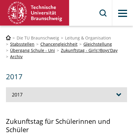
Menü
Die TU Braunschweig
Leitung & Organisation
Stabsstellen
Chancengleichheit
Gleichstellung
Übergang Schule - Uni
Zukunftstag - Girls'/Boys'Day
Archiv
2017
2017
Evaluation 2017
Zukunftstag für Schülerinnen und
Schüler