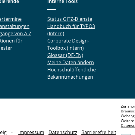
dierende
Interne Tools
ertermine
Status GITZ-Dienste
anstaltungen
Handbuch für TYPO3
gänge von A-Z
(Intern)
tionen für
Corporate Design-
ester
Toolbox (Intern)
Glossar (DE-EN)
Meine Daten ändern
Hochschulöffentliche
Bekanntmachungen
Zur ano
Braunsc
Webange
Weitere 
Datensc
eig
Impressum
Datenschutz
Barrierefreiheit