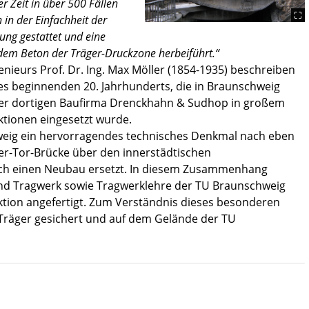
r Zeit in über 500 Fällen
in der Einfachheit der
ung gestattet und eine
dem Beton der Träger-Druckzone herbeiführt.“
ieurs Prof. Dr. Ing. Max Möller (1854-1935) beschreiben
s beginnenden 20. Jahrhunderts, die in Braunschweig
 der dortigen Baufirma Drenckhahn & Sudhop in großem
tionen eingesetzt wurde.
weig ein hervorragendes technisches Denkmal nach eben
eber-Tor-Brücke über den innerstädtischen
h einen Neubau ersetzt. In diesem Zusammenhang
und Tragwerk sowie Tragwerklehre der TU Braunschweig
tion angefertigt. Zum Verständnis dieses besonderen
-Träger gesichert und auf dem Gelände der TU