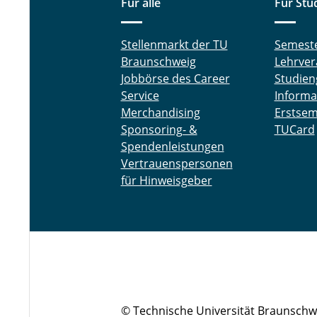
Für alle
Für Stu
Stellenmarkt der TU
Semest
Braunschweig
Lehrver
Jobbörse des Career
Studien
Service
Informa
Merchandising
Erstsem
Sponsoring- &
TUCard
Spendenleistungen
Vertrauenspersonen
für Hinweisgeber
© Technische Universität Braunschw